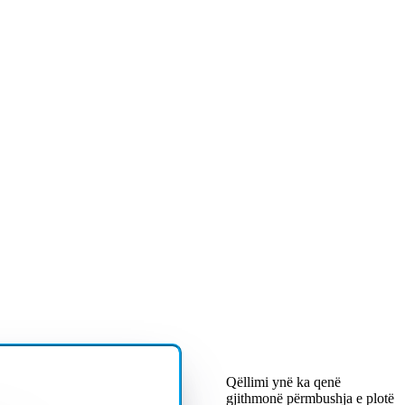
Qëllimi ynë ka qenë
gjithmonë përmbushja e plotë