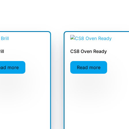
ill
CS8 Oven Ready
ead more
Read more