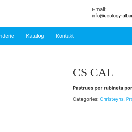
Email:
info@ecology-alba
nderie
Katalog
Kontakt
CS CAL
Pastrues per rubineta por
Categories:
Christeyns
,
Pr