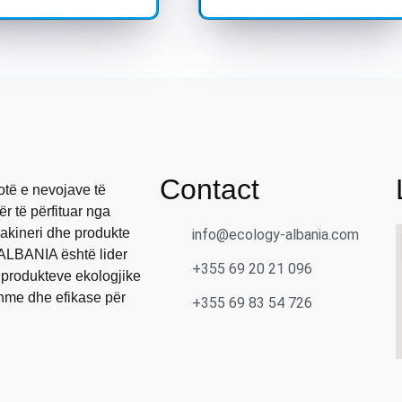
Contact
otë e nevojave të
r të përfituar nga
makineri dhe produkte
info@ecology-albania.com
ALBANIA është lider
+355 69 20 21 096
 produkteve ekologjike
shme dhe efikase për
+355 69 83 54 726