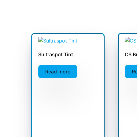
Sultraspot Tint
CS Br
Read more
R