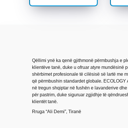
Qëllimi ynë ka qenë gjithmonë përmbushja e pl
klientëve tanë, duke u ofruar atyre mundësinë pë
shërbimet profesionale të cilësisë së lartë me 
që përmbushin standardet globale. ECOLOGY 
në tregun shqiptar në fushën e lavanderive dhe
për pastrim, duke siguruar zgjidhje të qëndrue
klientët tanë.
Rruga “Ali Demi”, Tiranë