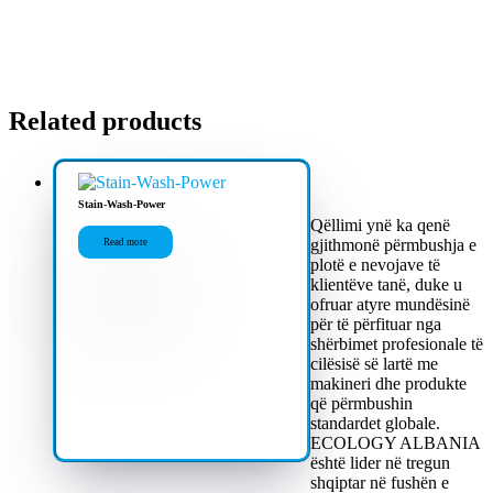
Related products
Stain-Wash-Power
Qëllimi ynë ka qenë
gjithmonë përmbushja e
Read more
plotë e nevojave të
klientëve tanë, duke u
ofruar atyre mundësinë
për të përfituar nga
shërbimet profesionale të
cilësisë së lartë me
makineri dhe produkte
që përmbushin
standardet globale.
ECOLOGY ALBANIA
është lider në tregun
shqiptar në fushën e