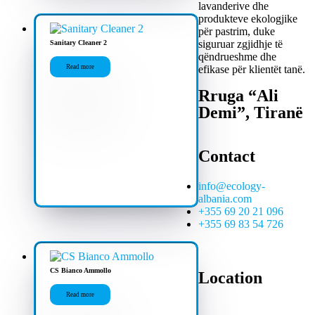
lavanderive dhe
produkteve ekologjike
për pastrim, duke
siguruar zgjidhje të
Sanitary Cleaner 2
qëndrueshme dhe
efikase për klientët tanë.
Read more
Rruga “Ali
Demi”, Tiranë
Contact
info@ecology-
albania.com
+355 69 20 21 096
+355 69 83 54 726
CS Bianco Ammollo
Location
Read more