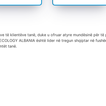
e të klientëve tanë, duke u ofruar atyre mundësinë për të p
ECOLOGY ALBANIA është lider në tregun shqiptar në fushën
ntët tanë.