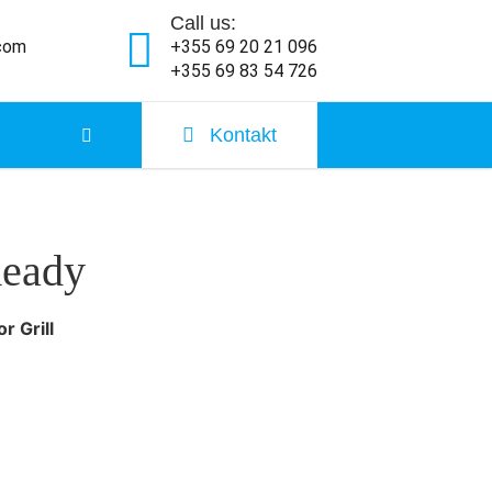
Call us:
.com
+355 69 20 21 096
+355 69 83 54 726
Kontakt
eady
r Grill