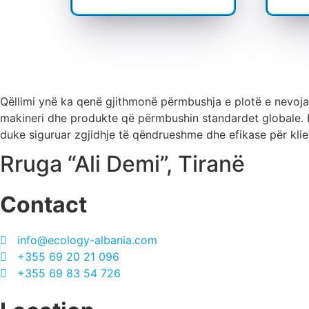
Qëllimi ynë ka qenë gjithmonë përmbushja e plotë e nevojav
makineri dhe produkte që përmbushin standardet globale. 
duke siguruar zgjidhje të qëndrueshme dhe efikase për klie
Rruga “Ali Demi”, Tiranë
Contact
info@ecology-albania.com
+355 69 20 21 096
+355 69 83 54 726