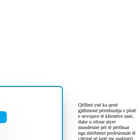
Qëllimi ynë ka qenë
gjithmonë përmbushja e plotë
e nevojave të klientëve tanë,
duke u ofruar atyre
mundësinë për të përfituar
nga shërbimet profesionale të
cilësisë së lartë me makineri