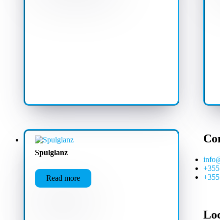
Co
Spulglanz
info
+355
+355
Read more
Lo