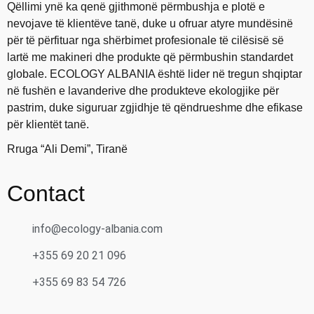
Qëllimi ynë ka qenë gjithmonë përmbushja e plotë e
nevojave të klientëve tanë, duke u ofruar atyre mundësinë
për të përfituar nga shërbimet profesionale të cilësisë së
lartë me makineri dhe produkte që përmbushin standardet
globale. ECOLOGY ALBANIA është lider në tregun shqiptar
në fushën e lavanderive dhe produkteve ekologjike për
pastrim, duke siguruar zgjidhje të qëndrueshme dhe efikase
për klientët tanë.
Rruga “Ali Demi”, Tiranë
Contact
info@ecology-albania.com
+355 69 20 21 096
+355 69 83 54 726