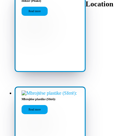
Hekur (Pllakë)
Location
Read more
Mbrojtëse plastike (Sferë):
Read more