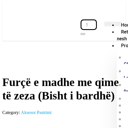
Ho
Re
nesh
Pr
C
L
Furçë e madhe me qime
P
të zeza (Bisht i bardhë)
Category:
Aksesor Pastrimi