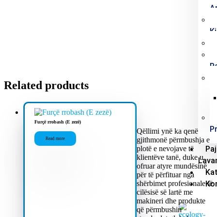
A
Ki
P
Related products
Furçë rrobash (E zezë)
P
Qëllimi ynë ka qenë
gjithmonë përmbushja e
Read more
plotë e nevojave të
Paj
klientëve tanë, duke u
Lava
ofruar atyre mundësinë
Ka
për të përfituar nga
shërbimet profesionale të
Ko
cilësisë së lartë me
makineri dhe produkte
që përmbushin