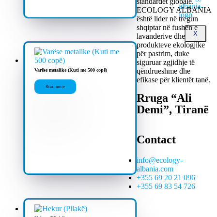
standardet globale.
ECOLOGY ALBANIA
është lider në tregun
shqiptar në fushën e
X
lavanderive dhe
produkteve ekologjike
për pastrim, duke
siguruar zgjidhje të
qëndrueshme dhe
Varëse metalike (Kuti me 500 copë)
efikase për klientët tanë.
Read more
Rruga “Ali
Demi”, Tiranë
Contact
info@ecology-
albania.com
+355 69 20 21 096
+355 69 83 54 726