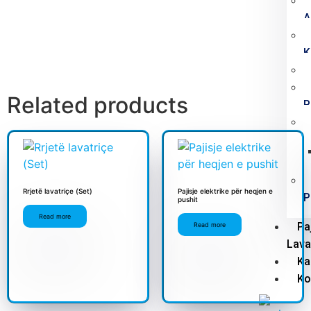
A
K
Related products
P
Rrjetë lavatriçe (Set)
Pajisje elektrike për heqjen e
P
pushit
Read more
Pa
Read more
Lava
Ka
Ko