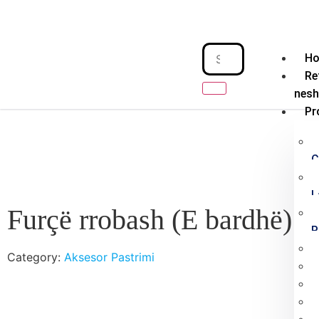
H
Re
nes
Pr
C
L
Furçë rrobash (E bardhë)
P
Category:
Aksesor Pastrimi