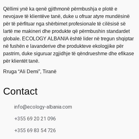
Qëllimi ynë ka qenë gjithmonë përmbushja e plotë e
nevojave të klientëve tanë, duke u ofruar atyre mundësinë
për të përfituar nga shërbimet profesionale të cilësisë së
lartë me makineri dhe produkte që përmbushin standardet
globale. ECOLOGY ALBANIA është lider në tregun shqiptar
në fushën e lavanderive dhe produkteve ekologjike për
pastrim, duke siguruar zgjidhje të qëndrueshme dhe efikase
për klientët tanë.
Rruga “Ali Demi”, Tiranë
Contact
info@ecology-albania.com
+355 69 20 21 096
+355 69 83 54 726