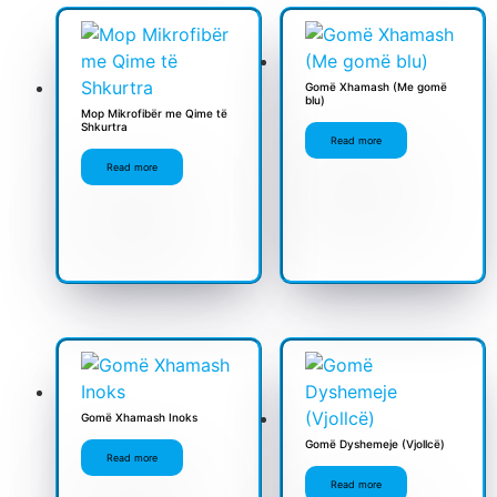
Gomë Xhamash (Me gomë
blu)
Mop Mikrofibër me Qime të
Shkurtra
Read more
Read more
Gomë Xhamash Inoks
Gomë Dyshemeje (Vjollcë)
Read more
Read more