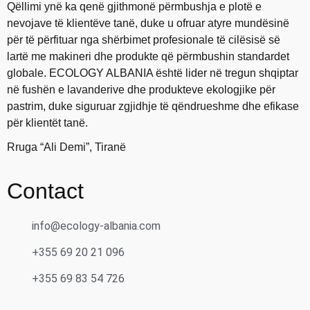
Qëllimi ynë ka qenë gjithmonë përmbushja e plotë e
nevojave të klientëve tanë, duke u ofruar atyre mundësinë
për të përfituar nga shërbimet profesionale të cilësisë së
lartë me makineri dhe produkte që përmbushin standardet
globale. ECOLOGY ALBANIA është lider në tregun shqiptar
në fushën e lavanderive dhe produkteve ekologjike për
pastrim, duke siguruar zgjidhje të qëndrueshme dhe efikase
për klientët tanë.
Rruga “Ali Demi”, Tiranë
Contact
info@ecology-albania.com
+355 69 20 21 096
+355 69 83 54 726