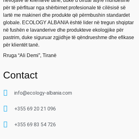
nevojave të klientëve tanë, duke u ofruar atyre mundësinë
për të përfituar nga shërbimet profesionale të cilësisë së
lartë me makineri dhe produkte që përmbushin standardet
globale. ECOLOGY ALBANIA është lider në tregun shqiptar
në fushën e lavanderive dhe produkteve ekologjike për
pastrim, duke siguruar zgjidhje të qëndrueshme dhe efikase
për klientët tanë.
Rruga “Ali Demi”, Tiranë
Contact
info@ecology-albania.com
+355 69 20 21 096
+355 69 83 54 726