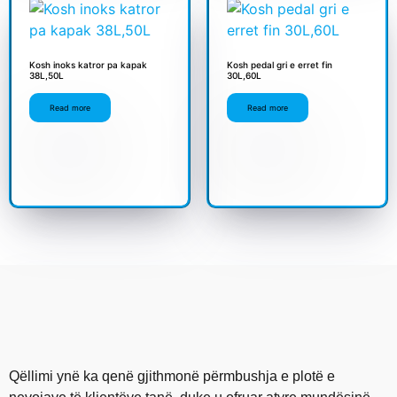
Kosh inoks katror pa kapak
Kosh pedal gri e erret fin
38L,50L
30L,60L
Read more
Read more
Qëllimi ynë ka qenë gjithmonë përmbushja e plotë e