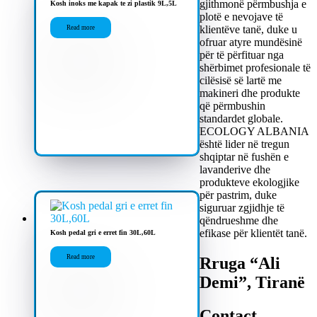
gjithmonë përmbushja e
Kosh inoks me kapak te zi plastik 9L,5L
plotë e nevojave të
klientëve tanë, duke u
Read more
ofruar atyre mundësinë
për të përfituar nga
shërbimet profesionale të
cilësisë së lartë me
makineri dhe produkte
që përmbushin
standardet globale.
ECOLOGY ALBANIA
është lider në tregun
shqiptar në fushën e
lavanderive dhe
produkteve ekologjike
për pastrim, duke
siguruar zgjidhje të
qëndrueshme dhe
efikase për klientët tanë.
Kosh pedal gri e erret fin 30L,60L
Read more
Rruga “Ali
Demi”, Tiranë
Contact