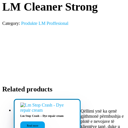
LM Cleaner Strong
Category:
Produkte LM Proffesional
Related products
Qëllimi ynë ka qenë
gjithmonë përmbushja e
Lm Stop Crash – Dye repair cream
plotë e nevojave të
klientëve tanë, duke u
Read more