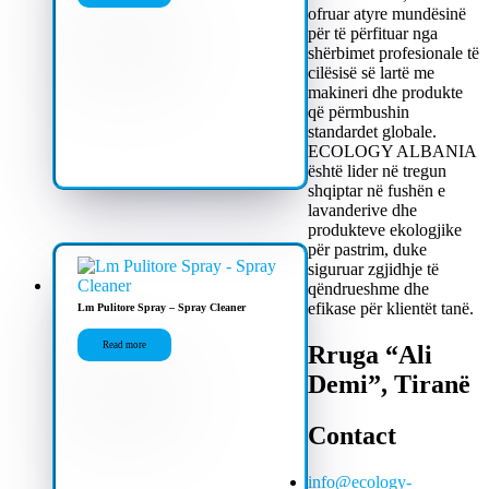
ofruar atyre mundësinë
për të përfituar nga
shërbimet profesionale të
cilësisë së lartë me
makineri dhe produkte
që përmbushin
standardet globale.
ECOLOGY ALBANIA
është lider në tregun
shqiptar në fushën e
lavanderive dhe
produkteve ekologjike
për pastrim, duke
siguruar zgjidhje të
qëndrueshme dhe
efikase për klientët tanë.
Lm Pulitore Spray – Spray Cleaner
Read more
Rruga “Ali
Demi”, Tiranë
Contact
info@ecology-