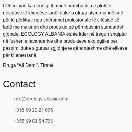
Qëllimi ynë ka qenë gjithmonë përmbushja e plotë e
nevojave të klientëve tanë, duke u ofruar atyre mundësinë
për të përfituar nga shërbimet profesionale të cilësisë së
lartë me makineri dhe produkte që përmbushin standardet
globale. ECOLOGY ALBANIA është lider në tregun shqiptar
në fushën e lavanderive dhe produkteve ekologjike për
pastrim, duke siguruar zgjidhje të qëndrueshme dhe efikase
për klientët tanë.
Rruga “Ali Demi”, Tiranë
Contact
info@ecology-albania.com
+355 69 20 21 096
+355 69 83 54 726