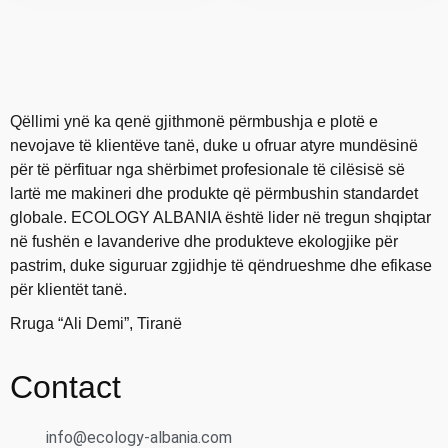
Qëllimi ynë ka qenë gjithmonë përmbushja e plotë e
nevojave të klientëve tanë, duke u ofruar atyre mundësinë
për të përfituar nga shërbimet profesionale të cilësisë së
lartë me makineri dhe produkte që përmbushin standardet
globale. ECOLOGY ALBANIA është lider në tregun shqiptar
në fushën e lavanderive dhe produkteve ekologjike për
pastrim, duke siguruar zgjidhje të qëndrueshme dhe efikase
për klientët tanë.
Rruga “Ali Demi”, Tiranë
Contact
info@ecology-albania.com