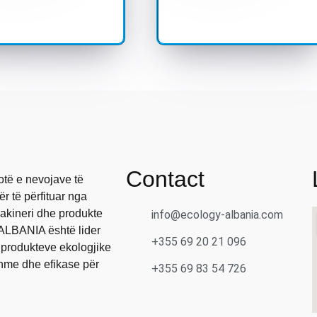
Contact
otë e nevojave të
r të përfituar nga
makineri dhe produkte
info@ecology-albania.com
ALBANIA është lider
+355 69 20 21 096
 produkteve ekologjike
shme dhe efikase për
+355 69 83 54 726