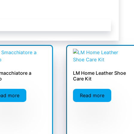
macchiatore a
LM Home Leather Shoe
o
Care Kit
ead more
Read more