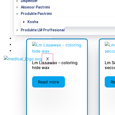
Dispenser
Aksesor Pastrimi
Produkte Pastrimi
Kosha
Produkte LM Proffesional
Pajisje Lavanderie
Katalog
Kontakt
X
Lm Lissawax – coloring
Lm S
hide wax
secc
Read more
R