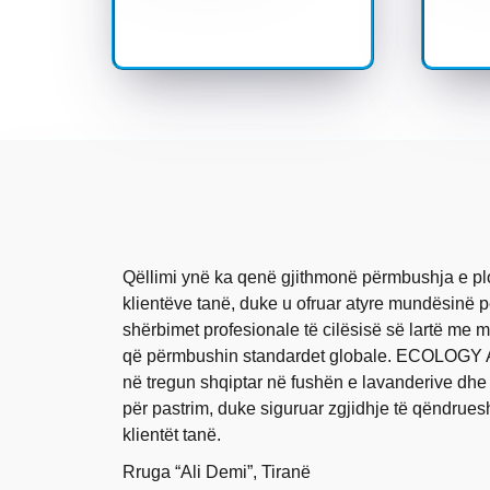
Qëllimi ynë ka qenë gjithmonë përmbushja e pl
klientëve tanë, duke u ofruar atyre mundësinë pë
shërbimet profesionale të cilësisë së lartë me 
që përmbushin standardet globale. ECOLOGY 
në tregun shqiptar në fushën e lavanderive dhe
për pastrim, duke siguruar zgjidhje të qëndrue
klientët tanë.
Rruga “Ali Demi”, Tiranë