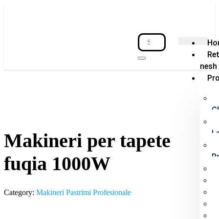
Ho
Re
nesh
Pr
C
L
Makineri per tapete
P
fuqia 1000W
Category:
Makineri Pastrimi Profesionale