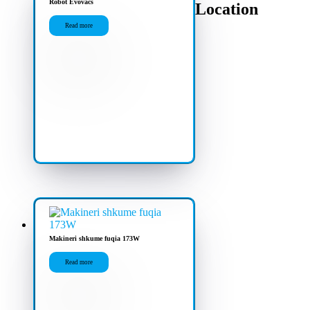
Robot Evovacs
Location
Read more
Makineri shkume fuqia 173W
Read more