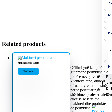
A
Ki
P
Related products
Makineri per tapeta
P
Qëllimi ynë ka qenë
gjithmonë përmbushja e
Read more
plotë e nevojave të
Paj
klientëve tanë, duke u
Lava
ofruar atyre mundësinë
Ka
për të përfituar nga
shërbimet profesionale të
Ko
cilësisë së lartë me
makineri dhe produkte
që përmbushin