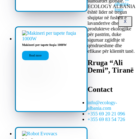
standardet globale.
ECOLOGY ALBANIA
është lider në tregun
shqiptar në fushën e
X
lavanderive dhe
produkteve ekologjike
për pastrim, duke
siguruar zgjidhje të
qëndrueshme dhe
Makineri per tapete fuqia 1000W
efikase për klientët tanë.
Read more
Rruga “Ali
Demi”, Tiranë
Contact
info@ecology-
albania.com
+355 69 20 21 096
+355 69 83 54 726