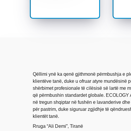
Qëllimi ynë ka qenë gjithmonë përmbushja e pl
klientëve tanë, duke u ofruar atyre mundësinë pë
shërbimet profesionale të cilësisë së lartë me 
që përmbushin standardet globale. ECOLOGY 
në tregun shqiptar në fushën e lavanderive dhe
për pastrim, duke siguruar zgjidhje të qëndrue
klientët tanë.
Rruga “Ali Demi”, Tiranë