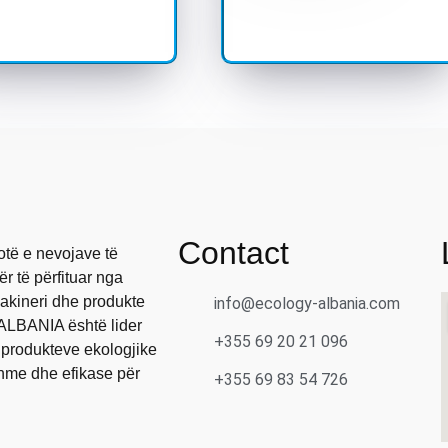
Contact
otë e nevojave të
r të përfituar nga
makineri dhe produkte
info@ecology-albania.com
ALBANIA është lider
+355 69 20 21 096
 produkteve ekologjike
shme dhe efikase për
+355 69 83 54 726