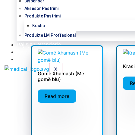
Dispenser
Aksesor Pastrimi
Produkte Pastrimi
Kosha
Produkte LM Proffesional
Pajisje Lavanderie
Katalog
Kontakt
Kras
X
Gomë Xhamash (Me
gomë blu)
R
Read more