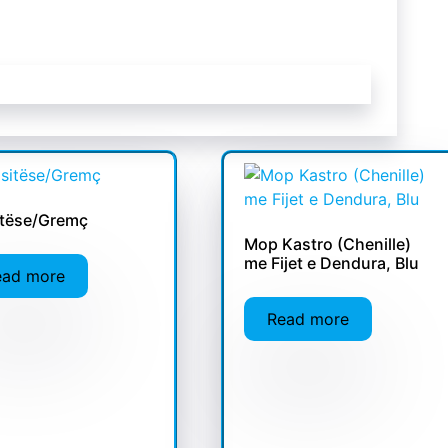
itëse/Gremç
Mop Kastro (Chenille)
me Fijet e Dendura, Blu
ead more
Read more