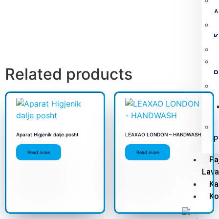
A
K
Related products
P
Aparat Higjenik dalje posht
LEAXAO LONDON – HANDWASH
P
Read more
Read more
Pa
Lava
Ka
Ko