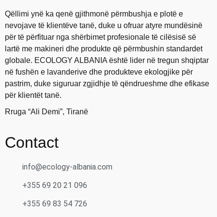
Qëllimi ynë ka qenë gjithmonë përmbushja e plotë e
nevojave të klientëve tanë, duke u ofruar atyre mundësinë
për të përfituar nga shërbimet profesionale të cilësisë së
lartë me makineri dhe produkte që përmbushin standardet
globale. ECOLOGY ALBANIA është lider në tregun shqiptar
në fushën e lavanderive dhe produkteve ekologjike për
pastrim, duke siguruar zgjidhje të qëndrueshme dhe efikase
për klientët tanë.
Rruga “Ali Demi”, Tiranë
Contact
info@ecology-albania.com
+355 69 20 21 096
+355 69 83 54 726