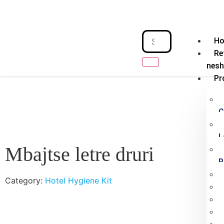
H
Re
nes
Pr
C
L
Mbajtse letre druri
P
Category:
Hotel Hygiene Kit