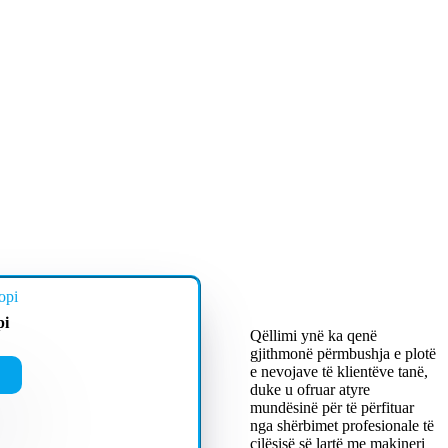
pi
Qëllimi ynë ka qenë
gjithmonë përmbushja e plotë
e nevojave të klientëve tanë,
duke u ofruar atyre
mundësinë për të përfituar
nga shërbimet profesionale të
cilësisë së lartë me makineri