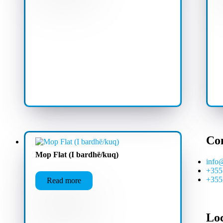
Co
Mop Flat (I bardhë/kuq)
info
+355
+355
Read more
Lo