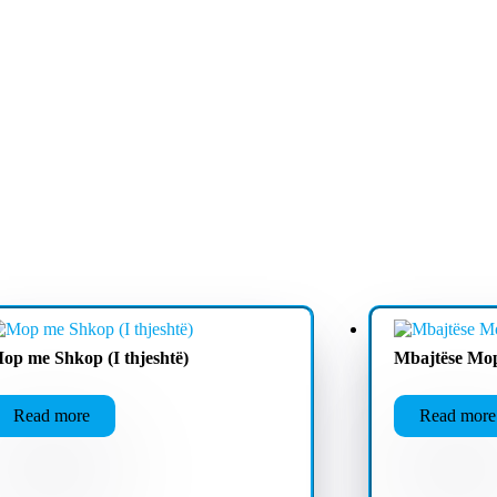
op me Shkop (I thjeshtë)
Mbajtëse Mo
Read more
Read more