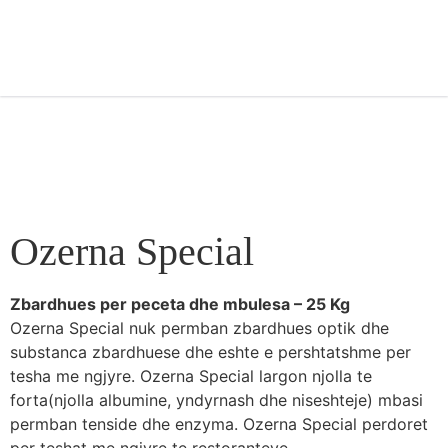
Ozerna Special
Zbardhues per peceta dhe mbulesa – 25 Kg
Ozerna Special nuk permban zbardhues optik dhe
substanca zbardhuese dhe eshte e pershtatshme per
tesha me ngjyre. Ozerna Special largon njolla te
forta(njolla albumine, yndyrnash dhe niseshteje) mbasi
permban tenside dhe enzyma. Ozerna Special perdoret