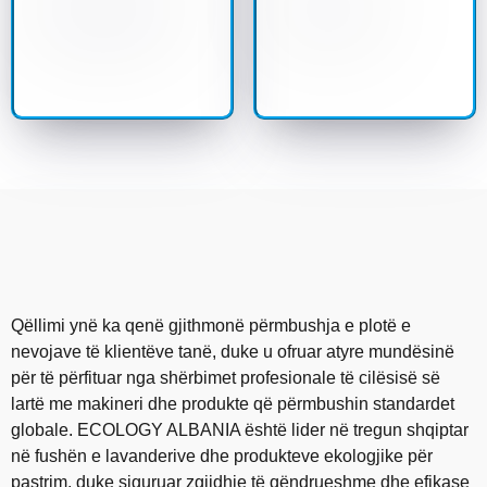
Qëllimi ynë ka qenë gjithmonë përmbushja e plotë e
nevojave të klientëve tanë, duke u ofruar atyre mundësinë
për të përfituar nga shërbimet profesionale të cilësisë së
lartë me makineri dhe produkte që përmbushin standardet
globale. ECOLOGY ALBANIA është lider në tregun shqiptar
në fushën e lavanderive dhe produkteve ekologjike për
pastrim, duke siguruar zgjidhje të qëndrueshme dhe efikase