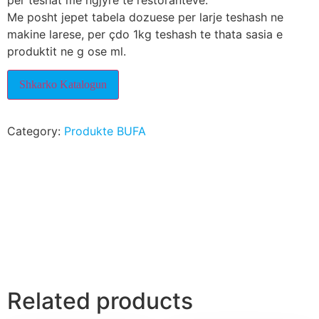
per teshat me ngjyre te restoranteve.
Me posht jepet tabela dozuese per larje teshash ne
makine larese, per çdo 1kg teshash te thata sasia e
produktit ne g ose ml.
Shkarko Katalogun
Category:
Produkte BUFA
Related products