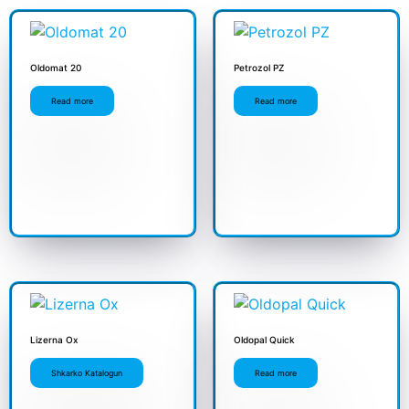
Oldomat 20
Petrozol PZ
Read more
Read more
Lizerna Ox
Oldopal Quick
Shkarko Katalogun
Read more