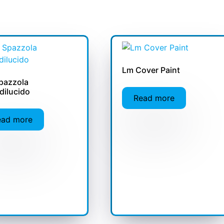
Lm Cover Paint
pazzola
dilucido
Read more
ead more