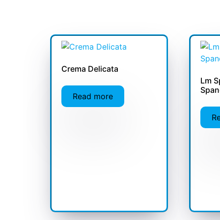
Crema Delicata
Lm S
Span
Read more
R