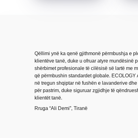
Qëllimi ynë ka qenë gjithmonë përmbushja e pl
klientëve tanë, duke u ofruar atyre mundësinë pë
shërbimet profesionale të cilësisë së lartë me 
që përmbushin standardet globale. ECOLOGY 
në tregun shqiptar në fushën e lavanderive dhe
për pastrim, duke siguruar zgjidhje të qëndrue
klientët tanë.
Rruga “Ali Demi”, Tiranë