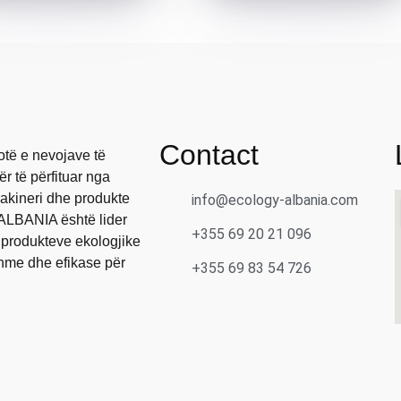
Contact
otë e nevojave të
r të përfituar nga
makineri dhe produkte
info@ecology-albania.com
ALBANIA është lider
+355 69 20 21 096
 produkteve ekologjike
shme dhe efikase për
+355 69 83 54 726