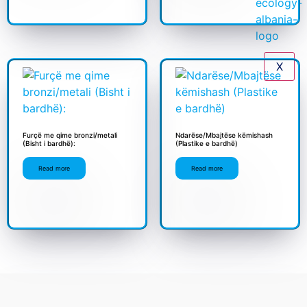
X
Furçë me qime bronzi/metali
Ndarëse/Mbajtëse këmishash
(Bisht i bardhë):
(Plastike e bardhë)
Read more
Read more