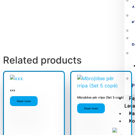
A
K
P
Related products
P
xxx
Pa
Mbrojtëse për rripa (Set 5 copë)
Read more
Lava
Read more
Ka
Ko