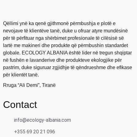
Qëllimi ynë ka qenë gjithmonë përmbushja e plotë e
nevojave të klientëve tanë, duke u ofruar atyre mundësinë
për të përfituar nga shërbimet profesionale të cilësisë së
lartë me makineri dhe produkte që përmbushin standardet
globale. ECOLOGY ALBANIA është lider në tregun shqiptar
në fushën e lavanderive dhe produkteve ekologjike për
pastrim, duke siguruar zgjidhje të qëndrueshme dhe efikase
për klientët tanë.
Rruga “Ali Demi”, Tiranë
Contact
info@ecology-albania.com
+355 69 20 21 096