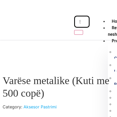
H
Re
nes
Pr
C
L
Varëse metalike (Kuti me
P
500 copë)
Category:
Aksesor Pastrimi