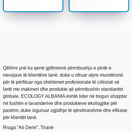
Qëllimi ynë ka qenë gjithmonë përmbushja e plotë e
nevojave të klientëve tanë, duke u ofruar atyre mundësinë
për të përfituar nga shërbimet profesionale të cilësisë së
lartë me makineri dhe produkte që përmbushin standardet
globale. ECOLOGY ALBANIA është lider në tregun shqiptar
në fushën e lavanderive dhe produkteve ekologjike për
pastrim, duke siguruar zgjidhje të qëndrueshme dhe efikase
për klientët tanë.
Rruga “Ali Demi”, Tiranë