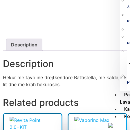
A
K
P
Description
Description
Hekur me tavoline drejtkendore Battistella, me kaldaje 5
P
lit dhe me krah hekuroses.
Pa
Related products
Lava
Ka
Ko