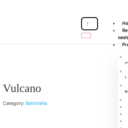
H
Re
nes
Pr
C
L
Vulcano
P
Category:
Battistella