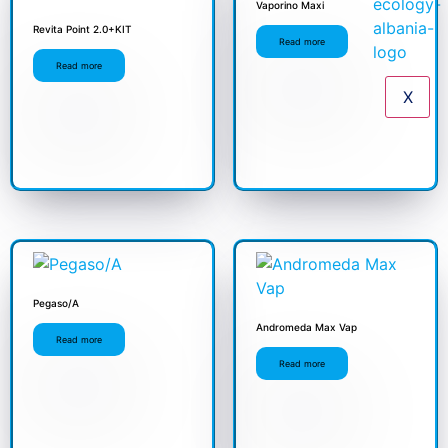
Vaporino Maxi
Revita Point 2.0+KIT
Read more
Read more
X
Pegaso/A
Andromeda Max Vap
Read more
Read more