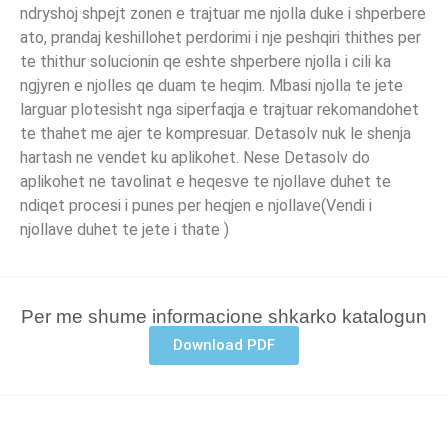
ndryshoj shpejt zonen e trajtuar me njolla duke i shperbere
ato, prandaj keshillohet perdorimi i nje peshqiri thithes per
te thithur solucionin qe eshte shperbere njolla i cili ka
ngjyren e njolles qe duam te heqim. Mbasi njolla te jete
larguar plotesisht nga siperfaqja e trajtuar rekomandohet
te thahet me ajer te kompresuar. Detasolv nuk le shenja
hartash ne vendet ku aplikohet. Nese Detasolv do
aplikohet ne tavolinat e heqesve te njollave duhet te
ndiqet procesi i punes per heqjen e njollave(Vendi i
njollave duhet te jete i thate )
Per me shume informacione shkarko katalogun
Download PDF