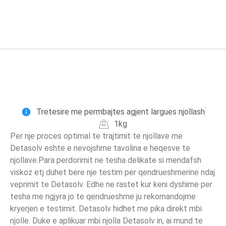
Tretesire me permbajtes agjent largues njollash
1kg
Per nje proces optimal te trajtimit te njollave me
Detasolv eshte e nevojshme tavolina e heqesve te
njollave.Para perdorimit ne tesha delikate si mendafsh
viskoz etj duhet bere nje testim per qendrueshmerine ndaj
veprimit te Detasolv. Edhe ne rastet kur keni dyshime per
tesha me ngjyra jo te qendrueshme ju rekomandojme
kryerjen e testimit. Detasolv hidhet me pika direkt mbi
njolle. Duke e aplikuar mbi njolla Detasolv in, ai mund te