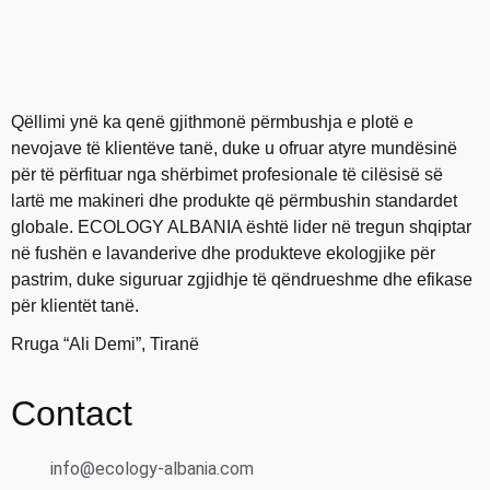
Qëllimi ynë ka qenë gjithmonë përmbushja e plotë e
nevojave të klientëve tanë, duke u ofruar atyre mundësinë
për të përfituar nga shërbimet profesionale të cilësisë së
lartë me makineri dhe produkte që përmbushin standardet
globale. ECOLOGY ALBANIA është lider në tregun shqiptar
në fushën e lavanderive dhe produkteve ekologjike për
pastrim, duke siguruar zgjidhje të qëndrueshme dhe efikase
për klientët tanë.
Rruga “Ali Demi”, Tiranë
Contact
info@ecology-albania.com