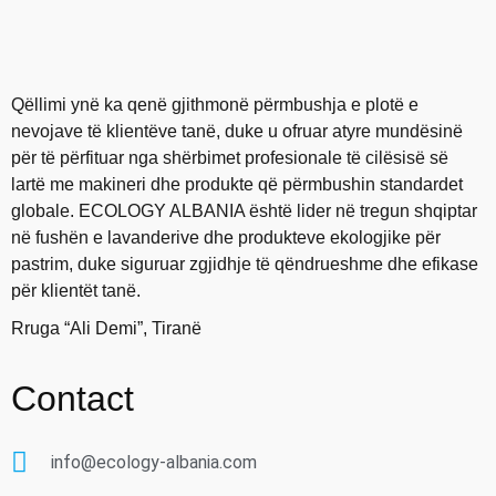
Qëllimi ynë ka qenë gjithmonë përmbushja e plotë e
nevojave të klientëve tanë, duke u ofruar atyre mundësinë
për të përfituar nga shërbimet profesionale të cilësisë së
lartë me makineri dhe produkte që përmbushin standardet
globale. ECOLOGY ALBANIA është lider në tregun shqiptar
në fushën e lavanderive dhe produkteve ekologjike për
pastrim, duke siguruar zgjidhje të qëndrueshme dhe efikase
për klientët tanë.
Rruga “Ali Demi”, Tiranë
Contact
info@ecology-albania.com