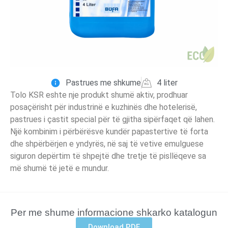
Pastrues me shkume
4 liter
Tolo KSR eshte nje produkt shumë aktiv, prodhuar
posaçërisht për industrinë e kuzhinës dhe hotelerisë,
pastrues i çastit special për të gjitha sipërfaqet që lahen.
Një kombinim i përbërësve kundër papastertive të forta
dhe shpërbërjen e yndyrës, në saj të vetive emulguese
siguron depërtim të shpejtë dhe tretje të pisllëqeve sa
më shumë të jetë e mundur.
Per me shume informacione shkarko katalogun
Download PDF