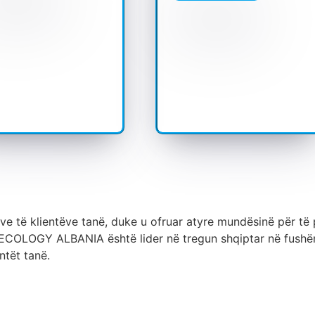
e të klientëve tanë, duke u ofruar atyre mundësinë për të p
ECOLOGY ALBANIA është lider në tregun shqiptar në fushën
ntët tanë.