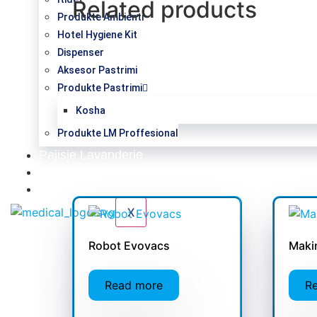
Related products
Produkte Ambienti
Hotel Hygiene Kit
Dispenser
Aksesor Pastrimi
Produkte Pastrimi
Kosha
Produkte LM Proffesional
Pajisje Lavanderie
Katalog
Kontakt
X
Robot Evovacs
Makin
Read more
R