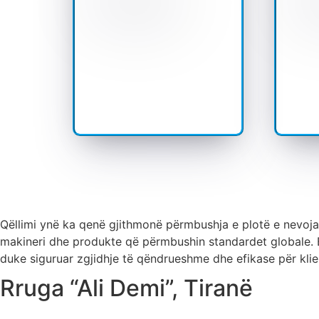
Qëllimi ynë ka qenë gjithmonë përmbushja e plotë e nevojav
makineri dhe produkte që përmbushin standardet globale. 
duke siguruar zgjidhje të qëndrueshme dhe efikase për klie
Rruga “Ali Demi”, Tiranë