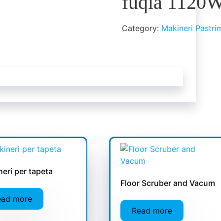
fuqia 1120
Category:
Makineri Pastri
eri per tapeta
Floor Scruber and Vacum
ead more
Read more