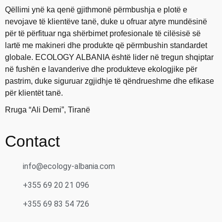
Qëllimi ynë ka qenë gjithmonë përmbushja e plotë e
nevojave të klientëve tanë, duke u ofruar atyre mundësinë
për të përfituar nga shërbimet profesionale të cilësisë së
lartë me makineri dhe produkte që përmbushin standardet
globale. ECOLOGY ALBANIA është lider në tregun shqiptar
në fushën e lavanderive dhe produkteve ekologjike për
pastrim, duke siguruar zgjidhje të qëndrueshme dhe efikase
për klientët tanë.
Rruga “Ali Demi”, Tiranë
Contact
info@ecology-albania.com
+355 69 20 21 096
+355 69 83 54 726