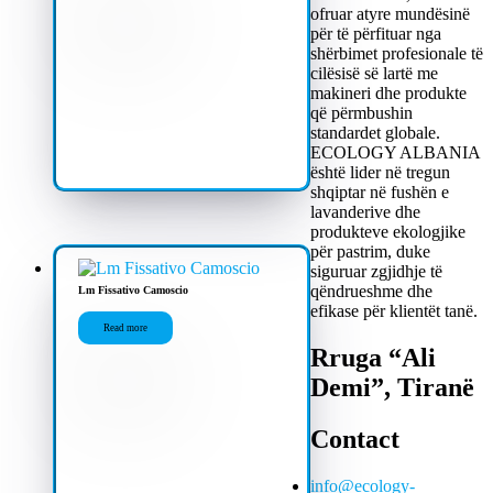
ofruar atyre mundësinë
për të përfituar nga
shërbimet profesionale të
cilësisë së lartë me
makineri dhe produkte
që përmbushin
standardet globale.
ECOLOGY ALBANIA
është lider në tregun
shqiptar në fushën e
lavanderive dhe
produkteve ekologjike
për pastrim, duke
siguruar zgjidhje të
qëndrueshme dhe
Lm Fissativo Camoscio
efikase për klientët tanë.
Read more
Rruga “Ali
Demi”, Tiranë
Contact
info@ecology-