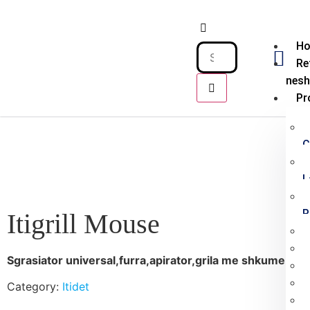
H
Re
nes
Pr
C
L
P
Itigrill Mouse
Sgrasiator universal,furra,apirator,grila me shkume
Category:
Itidet