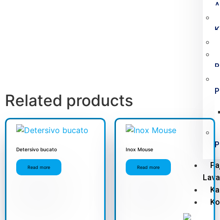
A
K
P
P
Related products
P
Detersivo bucato
Inox Mouse
Pa
Read more
Read more
Lava
Ka
Ko