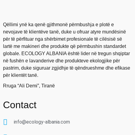
Qëllimi ynë ka qenë gjithmonë përmbushja e plotë e
nevojave të klientëve tanë, duke u ofruar atyre mundësinë
për të përfituar nga shërbimet profesionale të cilësisë së
lartë me makineri dhe produkte që përmbushin standardet
globale. ECOLOGY ALBANIA është lider në tregun shqiptar
në fushën e lavanderive dhe produkteve ekologjike për
pastrim, duke siguruar zgjidhje të qëndrueshme dhe efikase
për klientët tanë.
Rruga “Ali Demi”, Tiranë
Contact
info@ecology-albania.com