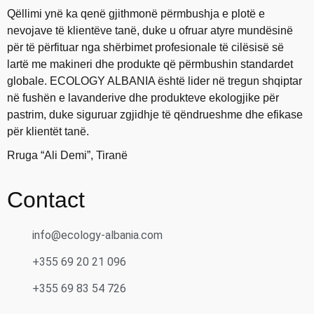
Qëllimi ynë ka qenë gjithmonë përmbushja e plotë e
nevojave të klientëve tanë, duke u ofruar atyre mundësinë
për të përfituar nga shërbimet profesionale të cilësisë së
lartë me makineri dhe produkte që përmbushin standardet
globale. ECOLOGY ALBANIA është lider në tregun shqiptar
në fushën e lavanderive dhe produkteve ekologjike për
pastrim, duke siguruar zgjidhje të qëndrueshme dhe efikase
për klientët tanë.
Rruga “Ali Demi”, Tiranë
Contact
info@ecology-albania.com
+355 69 20 21 096
+355 69 83 54 726