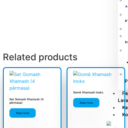
A
K
P
Related products
P
Pa
Gomë Xhamash Inoks
Set Gomash Xhamash (4
Lava
përmasa)
Read more
Ka
Read more
Ko