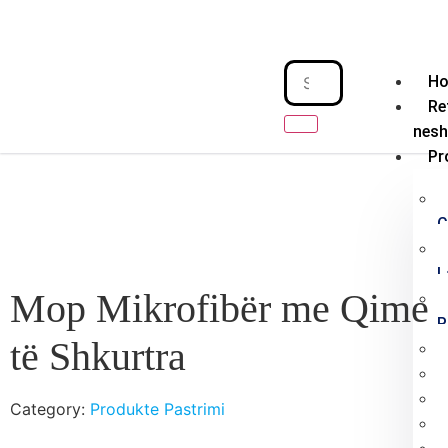
H
Re
nes
Pr
C
L
Mop Mikrofibër me Qime
P
të Shkurtra
Category:
Produkte Pastrimi