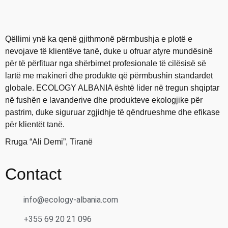
Qëllimi ynë ka qenë gjithmonë përmbushja e plotë e
nevojave të klientëve tanë, duke u ofruar atyre mundësinë
për të përfituar nga shërbimet profesionale të cilësisë së
lartë me makineri dhe produkte që përmbushin standardet
globale. ECOLOGY ALBANIA është lider në tregun shqiptar
në fushën e lavanderive dhe produkteve ekologjike për
pastrim, duke siguruar zgjidhje të qëndrueshme dhe efikase
për klientët tanë.
Rruga “Ali Demi”, Tiranë
Contact
info@ecology-albania.com
+355 69 20 21 096