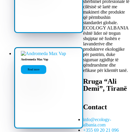
shërbimet profesionale të
cilësisë së lartë me
makineri dhe produkte
që përmbushin
standardet globale.
ECOLOGY ALBANIA
është lider në tregun
shqiptar në fushën e
lavanderive dhe
produkteve ekologjike
për pastrim, duke
siguruar zgjidhje të
Andromeda Max Vap
qëndrueshme dhe
efikase për klientët tanë.
Read more
Rruga “Ali
Demi”, Tiranë
Contact
info@ecology-
albania.com
+355 69 20 21 096