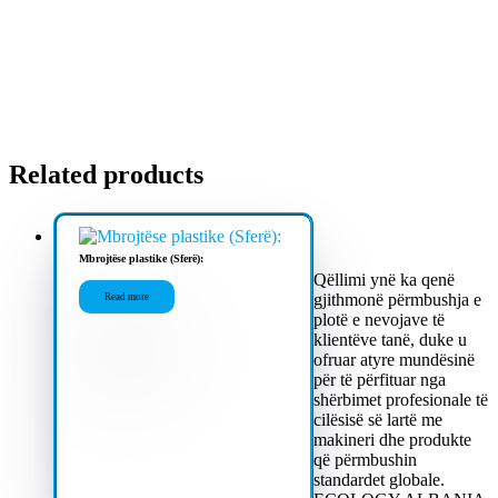
Related products
Mbrojtëse plastike (Sferë):
Qëllimi ynë ka qenë
gjithmonë përmbushja e
Read more
plotë e nevojave të
klientëve tanë, duke u
ofruar atyre mundësinë
për të përfituar nga
shërbimet profesionale të
cilësisë së lartë me
makineri dhe produkte
që përmbushin
standardet globale.