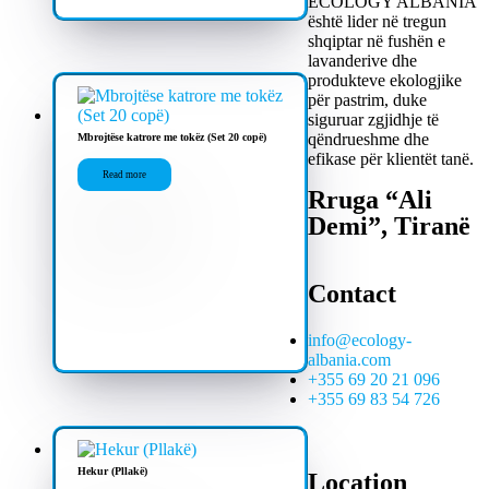
ECOLOGY ALBANIA
është lider në tregun
shqiptar në fushën e
lavanderive dhe
produkteve ekologjike
për pastrim, duke
siguruar zgjidhje të
qëndrueshme dhe
Mbrojtëse katrore me tokëz (Set 20 copë)
efikase për klientët tanë.
Read more
Rruga “Ali
Demi”, Tiranë
Contact
info@ecology-
albania.com
+355 69 20 21 096
+355 69 83 54 726
Hekur (Pllakë)
Location