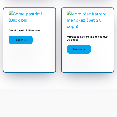
Gomë pastrimi (Bllok blu)
Mbrojtëse katrore me tokëz (Set
20 copë)
Read more
Read more