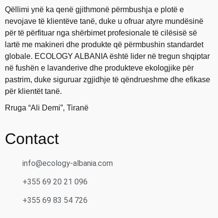
Qëllimi ynë ka qenë gjithmonë përmbushja e plotë e
nevojave të klientëve tanë, duke u ofruar atyre mundësinë
për të përfituar nga shërbimet profesionale të cilësisë së
lartë me makineri dhe produkte që përmbushin standardet
globale. ECOLOGY ALBANIA është lider në tregun shqiptar
në fushën e lavanderive dhe produkteve ekologjike për
pastrim, duke siguruar zgjidhje të qëndrueshme dhe efikase
për klientët tanë.
Rruga “Ali Demi”, Tiranë
Contact
info@ecology-albania.com
+355 69 20 21 096
+355 69 83 54 726