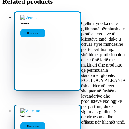
Related products
Qëllimi ynë ka qenë
Venera
gjithmonë përmbushja e
plotë e nevojave të
Read more
klientëve tanë, duke u
ofruar atyre mundësinë
për të përfituar nga
shërbimet profesionale të
cilësisë së lartë me
makineri dhe produkte
që përmbushin
standardet globale.
ECOLOGY ALBANIA
është lider në tregun
shqiptar në fushën e
lavanderive dhe
produkteve ekologjike
për pastrim, duke
siguruar zgjidhje të
qëndrueshme dhe
Vulcano
efikase për klientët tanë.
Read more