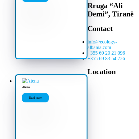
Rruga “Ali
Demi”, Tiranë
Contact
info@ecology-
albania.com
+355 69 20 21 096
+355 69 83 54 726
Location
Atena
Read more