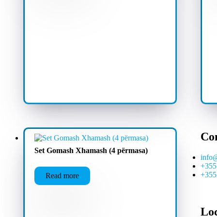
Co
Set Gomash Xhamash (4 përmasa)
info
+355
+355
Read more
Lo