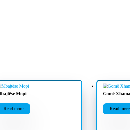
bajtëse Mopi
Gomë Xhama
Read more
Read more