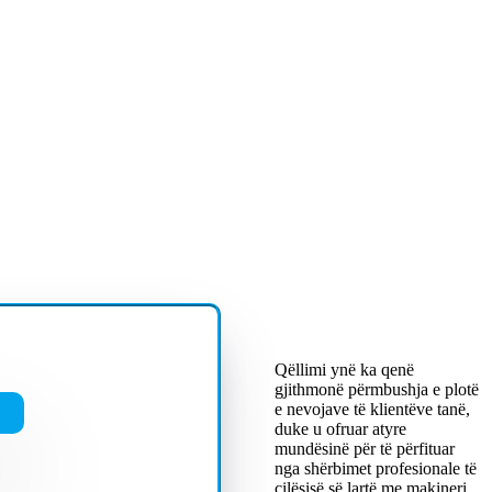
Qëllimi ynë ka qenë
gjithmonë përmbushja e plotë
e nevojave të klientëve tanë,
duke u ofruar atyre
mundësinë për të përfituar
nga shërbimet profesionale të
cilësisë së lartë me makineri