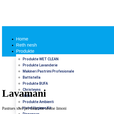
Home
Reth nesh
Produkte
Produkte WET CLEAN
Produkte Lavanderie
Makineri Pastrimi Profesionale
Battistella
Produkte BUFA
Christeyns
Lavamani
Itidet
Produkte Ambienti
Hotel Hygiene Kit
Pastrues xhel per duart me arome limoni
Dispenser