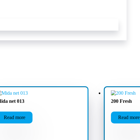
ida net 013
200 Fresh
Read more
Read more