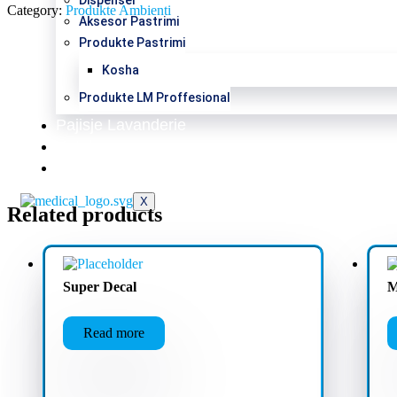
Category:
Produkte Ambienti
Aksesor Pastrimi
Produkte Pastrimi
Kosha
Produkte LM Proffesional
Pajisje Lavanderie
Katalog
Kontakt
X
Related products
Super Decal
M
Read more