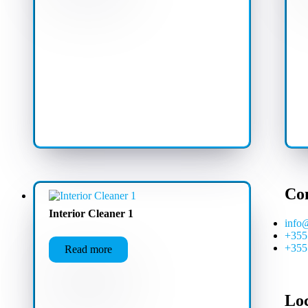
Co
Interior Cleaner 1
info
+355
+355
Read more
Lo