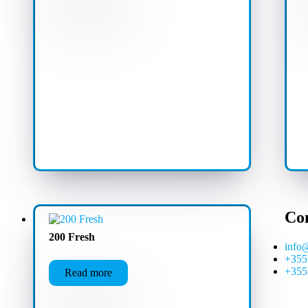
Co
200 Fresh
info
+355
+355
Read more