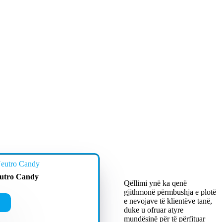
utro Candy
Qëllimi ynë ka qenë
gjithmonë përmbushja e plotë
e nevojave të klientëve tanë,
duke u ofruar atyre
mundësinë për të përfituar