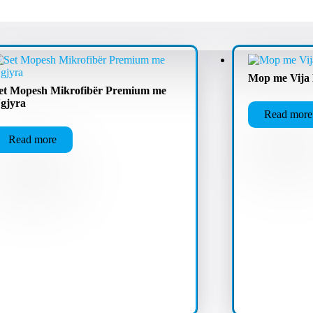
Mop me Vija 
et Mopesh Mikrofibër Premium me
gjyra
Read more
Read more