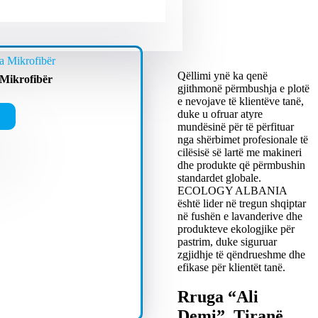
Qëllimi ynë ka qenë
Mikrofibër
gjithmonë përmbushja e plotë
e nevojave të klientëve tanë,
duke u ofruar atyre
mundësinë për të përfituar
nga shërbimet profesionale të
cilësisë së lartë me makineri
dhe produkte që përmbushin
standardet globale.
ECOLOGY ALBANIA
është lider në tregun shqiptar
në fushën e lavanderive dhe
produkteve ekologjike për
pastrim, duke siguruar
zgjidhje të qëndrueshme dhe
efikase për klientët tanë.
Rruga “Ali
Demi”, Tiranë