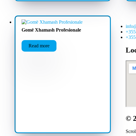
info
Gomë Xhamash Profesionale
+355
+355
Read more
Lo
© 2
Scrol