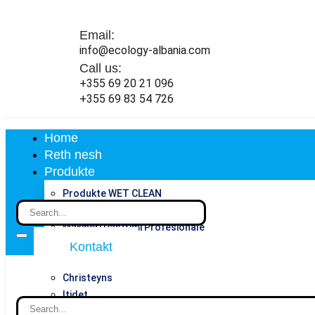
Email:
info@ecology-albania.com
Call us:
+355 69 20 21 096
+355 69 83 54 726
Home
Reth nesh
Produkte
Produkte WET CLEAN
Produkte Lavanderie
Makineri Pastrimi Profesionale
Battistella
Kontakt
Produkte BUFA
Christeyns
Itidet
Produkte Ambienti