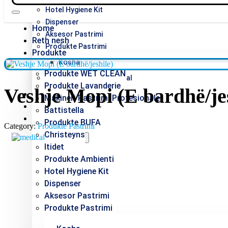
Hotel Hygiene Kit
Dispenser
Home
Aksesor Pastrimi
Reth nesh
Produkte Pastrimi
Produkte
Kosha
Produkte WET CLEAN
Produkte LM Proffesional
Produkte Lavanderie
Veshje Mopi (E bardhë/jes
Pajisje Lavanderie
Makineri Pastrimi Profesionale
Katalog
Battistella
Kontakt
Produkte BUFA
Category:
Produkte Pastrimi
Christeyns
X
Itidet
Produkte Ambienti
Hotel Hygiene Kit
Dispenser
Aksesor Pastrimi
Produkte Pastrimi