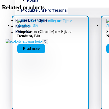
Kosha
Related products
Produkte LM Proffesional
Pajisje Lavanderie
Katalog
Mop Kastro (Chenille) me Fijet e
S
Kontakt
Dendura, Blu
N
X
Read more